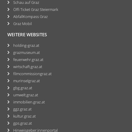
Schau auf Graz
Öffi Ticket Graz Steiermark
AbfallKompass Graz
Graz Mobil
WEITERE WEBSITES
holding-graz.at
grazmuseum.at
feuerwehr.graz.at
wirtschaft.graz.at
filmcommissiongraz.at
murinselgraz.at
gbg.graz.at
umwelt.graz.at
immobilien.graz.at
ggz.graz.at
kultur.graz.at
gps.graz.at
Hinweisgeber:innenportal