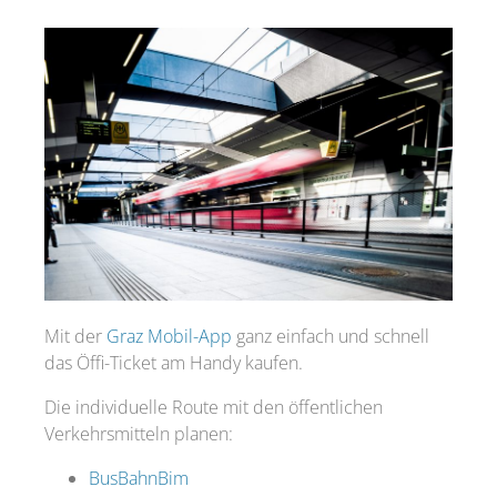
Mit der
Graz Mobil-App
ganz einfach und schnell
das Öffi-Ticket am Handy kaufen.
Die individuelle Route mit den öffentlichen
Verkehrsmitteln planen:
BusBahnBim