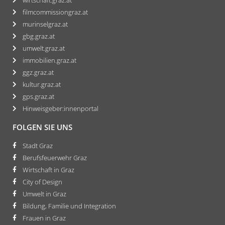
filmcommissiongraz.at
murinselgraz.at
gbg.graz.at
umwelt.graz.at
immobilien.graz.at
ggz.graz.at
kultur.graz.at
gps.graz.at
Hinweisgeber:innenportal
FOLGEN SIE UNS
Stadt Graz
Berufsfeuerwehr Graz
Wirtschaft in Graz
City of Design
Umwelt in Graz
Bildung, Familie und Integration
Frauen in Graz