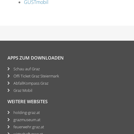
GUSTmobil
APPS ZUM DOWNLOADEN
Schau auf Graz
Öffi Ticket Graz Steiermark
AbfallKompass Graz
Graz Mobil
WEITERE WEBSITES
holding-graz.at
grazmuseum.at
feuerwehr.graz.at
wirtschaft.graz.at