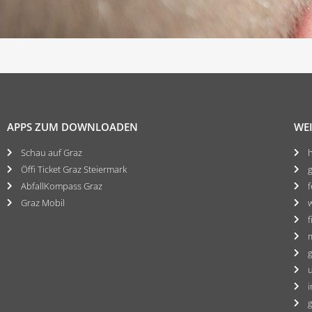
APPS ZUM DOWNLOADEN
WEI
Schau auf Graz
h
Öffi Ticket Graz Steiermark
AbfallKompass Graz
f
Graz Mobil
w
f
m
g
u
i
g