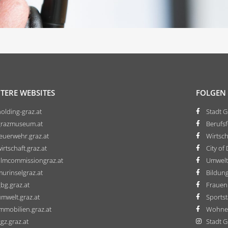
TERE WEBSITES
FOLGEN 
olding-graz.at
Stadt G
grazmuseum.at
Berufs
euerwehr.graz.at
Wirtsch
irtschaft.graz.at
City of
ilmcommissiongraz.at
Umwelt
urinselgraz.at
Bildung
bg.graz.at
Frauen
mwelt.graz.at
Sportst
mmobilien.graz.at
Wohnen
gz.graz.at
Stadt G