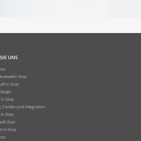
SIE UNS
raz
feuerwehr Graz
aft in Graz
 Design
 in Graz
, Familie und Integration
 in Graz
adt Graz
 in Graz
raz