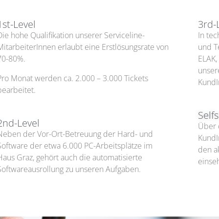
1st-Level
3rd-
Die hohe Qualifikation unserer Serviceline-
In te
MitarbeiterInnen erlaubt eine Erstlösungsrate von
und T
70-80%.
ELAK,
unser
Pro Monat werden ca. 2.000 – 3.000 Tickets
KundI
bearbeitet.
Self
2nd-Level
Über 
Neben der Vor-Ort-Betreuung der Hard- und
KundI
Software der etwa 6.000 PC-Arbeitsplätze im
den a
Haus Graz, gehört auch die automatisierte
einse
Softwareausrollung zu unseren Aufgaben.