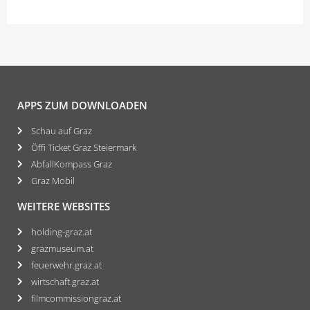
APPS ZUM DOWNLOADEN
Schau auf Graz
Öffi Ticket Graz Steiermark
AbfallKompass Graz
Graz Mobil
WEITERE WEBSITES
holding-graz.at
grazmuseum.at
feuerwehr.graz.at
wirtschaft.graz.at
filmcommissiongraz.at