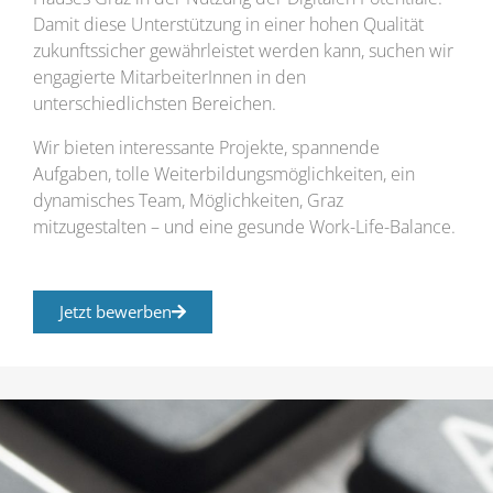
Damit diese Unterstützung in einer hohen Qualität
zukunftssicher gewährleistet werden kann, suchen wir
engagierte MitarbeiterInnen in den
unterschiedlichsten Bereichen.
Wir bieten interessante Projekte, spannende
Aufgaben, tolle Weiterbildungsmöglichkeiten, ein
dynamisches Team, Möglichkeiten, Graz
mitzugestalten – und eine gesunde Work-Life-Balance.
Jetzt bewerben