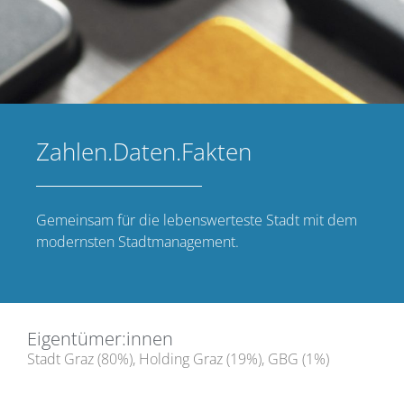
Zahlen.Daten.Fakten
Gemeinsam für die lebenswerteste Stadt mit dem
modernsten Stadtmanagement.
Eigentümer:innen
Stadt Graz (80%), Holding Graz (19%), GBG (1%)