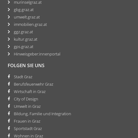
murinselgraz.at
gbg.graz.at
umwelt.graz.at
immobilien.graz.at
ggz.graz.at
kultur.graz.at
gps.graz.at
Hinweisgeber:innenportal
FOLGEN SIE UNS
Stadt Graz
Berufsfeuerwehr Graz
Wirtschaft in Graz
City of Design
Umwelt in Graz
Bildung, Familie und Integration
Frauen in Graz
Sportstadt Graz
Wohnen in Graz