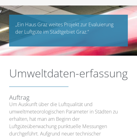
„Ein Haus Graz weites Projekt zur Evaluierung
der Luftgüte im Stadtgebiet Graz.“
Umweltdaten-erfassung
Auftrag
Um Auskunft über die Luftqualität und
umweltmeteorologischen Parameter in Städten zu
erhalten, hat man am Beginn der
Luftgüteüberwachung punktuelle Messungen
durchgeführt. Aufgrund neuer technischer