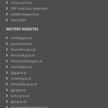
Schau auf Graz
Öffi Ticket Graz Steiermark
AbfallKompass Graz
Graz Mobil
WEITERE WEBSITES
holding-graz.at
grazmuseum.at
feuerwehr.graz.at
wirtschaft.graz.at
filmcommissiongraz.at
murinselgraz.at
gbg.graz.at
umwelt.graz.at
immobilien.graz.at
ggz.graz.at
kultur.graz.at
gps.graz.at
Hinweisgeber:innenportal