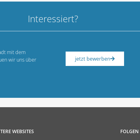
Interessiert?
adt mit dem
jetzt bewerben
uen wir uns über
TERE WEBSITES
FOLGEN 