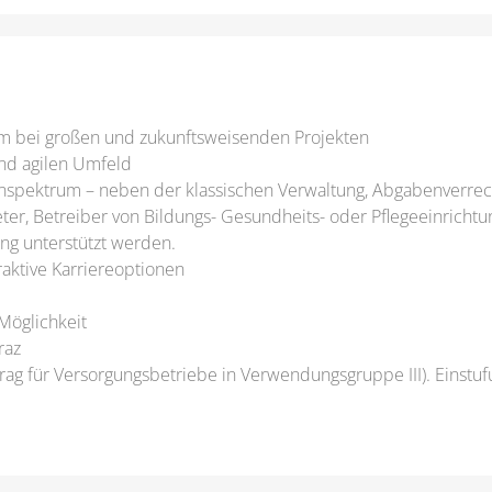
am bei großen und zukunftsweisenden Projekten
nd agilen Umfeld
enspektrum – neben der klassischen Verwaltung, Abgabenverrec
ter, Betreiber von Bildungs- Gesundheits- oder Pflegeeinrichtu
ung unterstützt werden.
aktive Karriereoptionen
Möglichkeit
raz
rag für Versorgungsbetriebe in Verwendungsgruppe III). Einstu