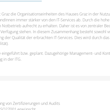
adt Graz die Organisationseinheiten des Hauses Graz in der Nutzu
KundInnen immer stärker von den IT-Services ab. Durch die hohe 
n Notbetrieb aufrecht zu erhalten. Daher ist es von zentraler 
zur Verfügung stehen. In diesem Zusammenhang besteht sowohl v
ng der Qualität der erbrachten IT-Services. Dies wird durch da
ität).
e eingeführt bzw. geplant. Dazugehörige Management- und Kont
g in der ITG.
ng von Zertifizierungen und Audits
 ISO27001 erwünscht